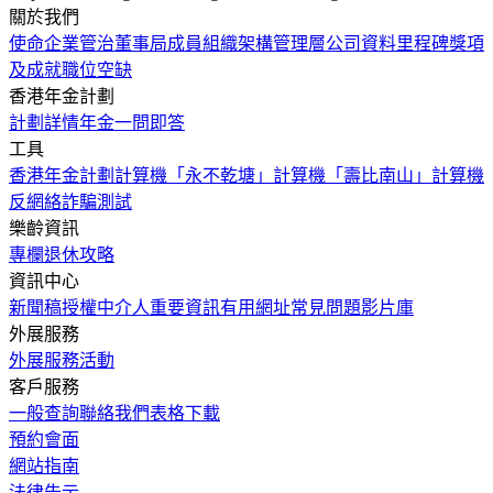
關於我們
使命
企業管治
董事局成員
組織架構
管理層
公司資料
里程碑
獎項
及成就
職位空缺
香港年金計劃
計劃詳情
年金一問即答
工具
香港年金計劃計算機
「永不乾塘」計算機
「壽比南山」計算機
反網絡詐騙測試
樂齡資訊
專欄
退休攻略
資訊中心
新聞稿
授權中介人
重要資訊
有用網址
常見問題
影片庫
外展服務
外展服務
活動
客戶服務
一般查詢
聯絡我們
表格下載
預約會面
網站指南
法律告示