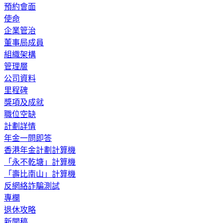
預約會面
使命
企業管治
董事局成員
組織架構
管理層
公司資料
里程碑
獎項及成就
職位空缺
計劃詳情
年金一問即答
香港年金計劃計算機
「永不乾塘」計算機
「壽比南山」計算機
反網絡詐騙測試
專欄
退休攻略
新聞稿