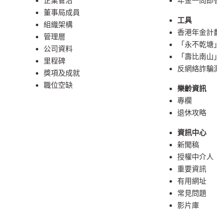
企業管治
年金一問即
董事局成員
工具
組織架構
香港年金計
管理層
「永不乾塘
公司資料
「壽比南山
里程碑
反網絡詐騙
獎項及成就
職位空缺
樂齡資訊
專欄
退休攻略
資訊中心
新聞稿
授權中介人
重要資訊
有用網址
常見問題
影片庫