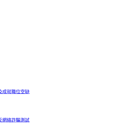
及成就
職位空缺
反網絡詐騙測試