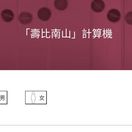
「壽比南山」計算機
男
女